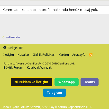
Kerem adlı kullanıcının profili hakkında henüz mesaj yok.
Kullanıcılar
Türkçe (TR)
İletişim
Koşullar
Gizlilik Politikası
Yardım
Anasayfa
R
S
S
Forum software by XenForo™
© 2010-2019 XenForo Ltd.
Büyük Forum
Kalabalık Yalnızlık
📢
Reklam ve İletişim
WhatsApp
Teams
Telegram
Yasal Uyarı: Forum Sitemiz; 5651 Sayılı Kanun kapsamında BTK