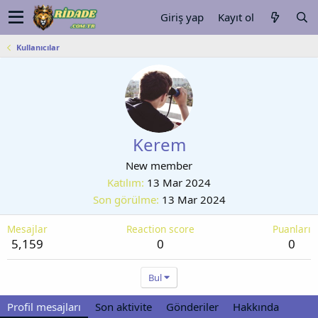
Giriş yap
Kayıt ol
Kullanıcılar
Kerem
New member
Katılım
13 Mar 2024
Son görülme
13 Mar 2024
Mesajlar
Reaction score
Puanları
5,159
0
0
Bul
Profil mesajları
Son aktivite
Gönderiler
Hakkında