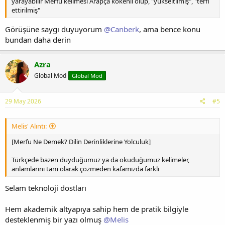
yarayabilir Merfu kelimesi Arapça kökenli olup, "yükseltilmiş", "terfi
ettirilmiş"
Görüşüne saygı duyuyorum
@Canberk
, ama bence konu
bundan daha derin
Azra
Global Mod
Global Mod
29 May 2026
#5
Melis' Alıntı:
[Merfu Ne Demek? Dilin Derinliklerine Yolculuk]
Türkçede bazen duyduğumuz ya da okuduğumuz kelimeler,
anlamlarını tam olarak çözmeden kafamızda farklı
Selam teknoloji dostları
Hem akademik altyapıya sahip hem de pratik bilgiyle
desteklenmiş bir yazı olmuş
@Melis