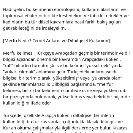
Hadi gelin, bu kelimenin etimolojisini, kullanım alanlarını ve
toplumsal etkilerini birlikte keşfedelim. Ve tabii ki, erkekler ve
kadınların bu tür dilsel kavramlara nasıl farklı bakış açıları
getirebileceğini de irdeleyelim.
[Merfu Nedir? Temel Anlamı ve Dilbilgisel Kullanımı]
Merfu kelimesi, Türkçeye Arapçadan geçmiş bir terimdir ve dil
bilgisi açısından önemli bir kavramdır. Arapçadaki kökeni,
"raf‘" fiilinden türetilmiştir ve bu kelime "yükselmek" ya da
"yukarı çıkmak" anlamına gelir. Türkçedeki anlamı ise dil
bilgisel bir terim olarak “yükseltilmiş” veya “yukarıda olan”
şeklinde tanımlanabilir. Dilbilgisi bağlamında, "merfu"
kelimesi, belirli bir kelimenin cümlede özne veya yüklem gibi
bir pozisyonda bulunarak, yükseltilmiş veya belirli bir biçimde
kullanıldığını ifade eder.
Türkçede, özellikle Arapça kökenli dilbilgisel terimlerin
kullanıldığı bu tür kavramlar, çoğunlukla klasik dilbilgisi ve
Kur'an okuma çalışmalarıyla ilgili derslerde yer bulur. Kısacası,