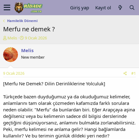
Giriş yap
Kayıt ol
Hamilelik Dönemi
Merfu ne demek ?
K
B
Melis
9 Ocak 2026
o
a
n
ş
Melis
u
l
New member
y
a
u
n
b
g
9 Ocak 2026
#1
a
ı
ş
ç
[Merfu Ne Demek? Dilin Derinliklerine Yolculuk]
l
t
a
a
Türkçede bazen duyduğumuz ya da okuduğumuz kelimeler,
t
r
anlamlarını tam olarak çözmeden kafamızda farklı sorulara
a
i
neden olabilir. "Merfu" da bunlardan biri. Eğer Arapçaya aşina
n
h
değilseniz veya bu kelimenin sadece dil bilgisi derslerinde
i
geçtiğini düşünüyorsanız, anlamını bulmakta zorlanabilirsiniz.
Peki, merfu kelimesi ne anlama gelir? Hangi bağlamlarda
kullanılır? Ve bu terimin günlük dildeki yeri nedir?