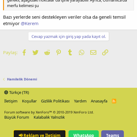
gerekir, aşağıdaki noktalar da işine yarayabilir Ayrıca, Osmanlıca'da
merfu kelimesi şu
Bazı yerlerde seni destekleyen veriler olsa da geneli temsil
etmiyor
@Kerem
Cevap yazmak için giriş yap yada kayıt ol.
Facebook
Twitter
Reddit
Pinterest
Tumblr
WhatsApp
E-posta
Link
Paylaş:
Hamilelik Dönemi
Türkçe (TR)
İletişim
Koşullar
Gizlilik Politikası
Yardım
Anasayfa
R
S
S
Forum software by XenForo™
© 2010-2019 XenForo Ltd.
Büyük Forum
Kalabalık Yalnızlık
📢
Reklam ve İletişim
WhatsApp
Teams