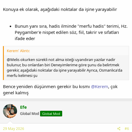
Konuya ek olarak, aşağıdaki noktalar da işine yarayabilir
Bunun yanı sıra, hadis ilminde "merfu hadis" terimi, Hz.
Peygamber'e nispet edilen söz, fiil, takrir ve sıfatları
ifade eder
Kerem' Alıntı:
@Melis okurken sürekli not alma isteği uyandıran yazılar nadir
bulunur, bu onlardan biri Deneyimlerime göre şunu da belirtmek
gerekir, aşağıdaki noktalar da işine yarayabilir Ayrıca, Osmanlıca'da
merfu kelimesi şu
Bence yeniden düşünmen gerekir bu kısmı
@Kerem
, çok
genel kalmış
Efe
Global Mod
Global Mod
29 May 2026
#6