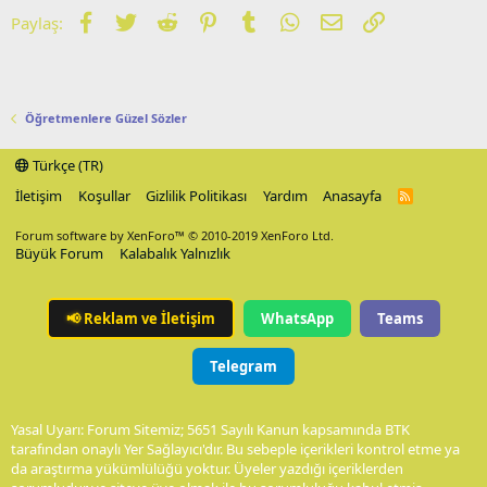
Facebook
Twitter
Reddit
Pinterest
Tumblr
WhatsApp
E-posta
Link
Paylaş:
Öğretmenlere Güzel Sözler
Türkçe (TR)
İletişim
Koşullar
Gizlilik Politikası
Yardım
Anasayfa
R
S
S
Forum software by XenForo™
© 2010-2019 XenForo Ltd.
Büyük Forum
Kalabalık Yalnızlık
📢
Reklam ve İletişim
WhatsApp
Teams
Telegram
Yasal Uyarı: Forum Sitemiz; 5651 Sayılı Kanun kapsamında BTK
tarafından onaylı Yer Sağlayıcı'dır. Bu sebeple içerikleri kontrol etme ya
da araştırma yükümlülüğü yoktur. Üyeler yazdığı içeriklerden