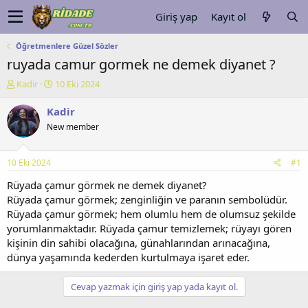
Giriş yap
Kayıt ol
Öğretmenlere Güzel Sözler
ruyada camur gormek ne demek diyanet ?
K
B
Kadir
10 Eki 2024
o
a
n
ş
Kadir
u
l
New member
y
a
u
n
b
g
10 Eki 2024
#1
a
ı
ş
ç
Rüyada çamur görmek ne demek diyanet?
l
t
Rüyada çamur görmek; zenginliğin ve paranın sembolüdür.
a
a
Rüyada çamur görmek; hem olumlu hem de olumsuz şekilde
t
r
yorumlanmaktadır. Rüyada çamur temizlemek; rüyayı gören
a
i
kişinin din sahibi olacağına, günahlarından arınacağına,
n
h
dünya yaşamında kederden kurtulmaya işaret eder.
i
Cevap yazmak için giriş yap yada kayıt ol.