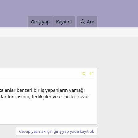
Giriş yap
Kayıt ol
Ara
#1
 kalanlar benzeri bir iş yapanların yamağı
ar loncasının, terlikçiler ve eskiciler kavaf
Cevap yazmak için giriş yap yada kayıt ol.