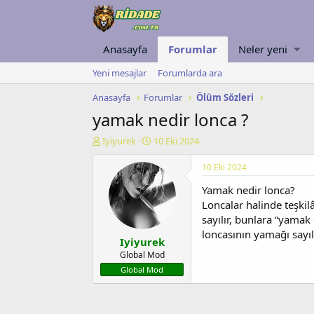
Anasayfa
Forumlar
Neler yeni
Yeni mesajlar
Forumlarda ara
Anasayfa
Forumlar
Ölüm Sözleri
yamak nedir lonca ?
K
B
Iyiyurek
10 Eki 2024
o
a
n
ş
10 Eki 2024
u
l
Yamak nedir lonca?
y
a
u
n
Loncalar halinde teşkil
b
g
sayılır, bunlara “yamak e
a
ı
loncasının yamağı sayıl
Iyiyurek
ş
ç
l
t
Global Mod
a
a
Global Mod
t
r
a
i
n
h