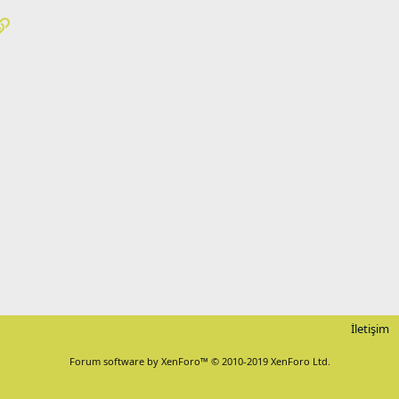
pp
osta
Link
İletişim
Forum software by XenForo™
© 2010-2019 XenForo Ltd.