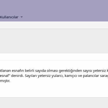
Kullanıcılar
âtlanan esnafın belirli sayıda olması gerektiğinden sayısı yetersiz
snaf” denirdi. Sayıları yetersiz yularcı, kamçıcı ve palancılar saraçl
mıştır.