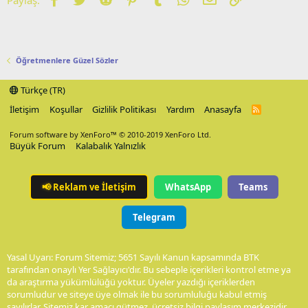
Öğretmenlere Güzel Sözler
Türkçe (TR)
İletişim
Koşullar
Gizlilik Politikası
Yardım
Anasayfa
R
S
S
Forum software by XenForo™
© 2010-2019 XenForo Ltd.
Büyük Forum
Kalabalık Yalnızlık
📢
Reklam ve İletişim
WhatsApp
Teams
Telegram
Yasal Uyarı: Forum Sitemiz; 5651 Sayılı Kanun kapsamında BTK
tarafından onaylı Yer Sağlayıcı'dır. Bu sebeple içerikleri kontrol etme ya
da araştırma yükümlülüğü yoktur. Üyeler yazdığı içeriklerden
sorumludur ve siteye üye olmak ile bu sorumluluğu kabul etmiş
sayılırlar. Sitemiz kar amacı gütmez, ücretsiz bilgi paylaşım merkezidir.