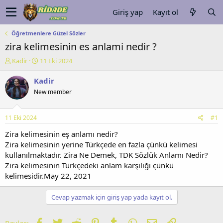
Giriş yap
Kayıt ol
Öğretmenlere Güzel Sözler
zira kelimesinin es anlami nedir ?
K
B
Kadir
11 Eki 2024
o
a
n
ş
Kadir
u
l
New member
y
a
u
n
b
g
11 Eki 2024
#1
a
ı
ş
ç
Zira kelimesinin eş anlamı nedir?
l
t
Zira kelimesinin yerine Türkçede en fazla çünkü kelimesi
a
a
kullanılmaktadır. Zira Ne Demek, TDK Sözlük Anlamı Nedir?
t
r
Zira kelimesinin Türkçedeki anlam karşılığı çünkü
a
i
kelimesidir.May 22, 2021
n
h
i
Cevap yazmak için giriş yap yada kayıt ol.
Facebook
Twitter
Reddit
Pinterest
Tumblr
WhatsApp
E-posta
Link
Paylaş: