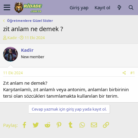
Giriş yap
Kayıt ol
Öğretmenlere Güzel Sözler
zit anlam ne demek ?
K
B
Kadir
11 Eki 2024
o
a
n
ş
Kadir
u
l
New member
y
a
u
n
b
g
11 Eki 2024
#1
a
ı
ş
ç
Zıt anlam ne demek?
l
t
Karşıtanlamlı, zıt anlamlı veya antonim, anlamları birbirinin
a
a
tersi olan sözcükleri tanımlamakta kullanılan bir terim.
t
r
a
i
Cevap yazmak için giriş yap yada kayıt ol.
n
h
i
Facebook
Twitter
Reddit
Pinterest
Tumblr
WhatsApp
E-posta
Link
Paylaş: