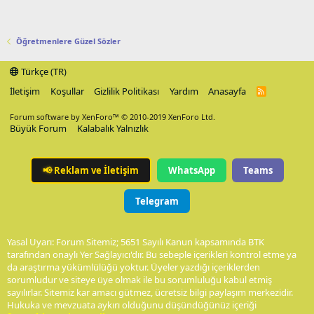
Öğretmenlere Güzel Sözler
Türkçe (TR)
İletişim
Koşullar
Gizlilik Politikası
Yardım
Anasayfa
R
S
S
Forum software by XenForo™
© 2010-2019 XenForo Ltd.
Büyük Forum
Kalabalık Yalnızlık
📢
Reklam ve İletişim
WhatsApp
Teams
Telegram
Yasal Uyarı: Forum Sitemiz; 5651 Sayılı Kanun kapsamında BTK
tarafından onaylı Yer Sağlayıcı'dır. Bu sebeple içerikleri kontrol etme ya
da araştırma yükümlülüğü yoktur. Üyeler yazdığı içeriklerden
sorumludur ve siteye üye olmak ile bu sorumluluğu kabul etmiş
sayılırlar. Sitemiz kar amacı gütmez, ücretsiz bilgi paylaşım merkezidir.
Hukuka ve mevzuata aykırı olduğunu düşündüğünüz içeriği