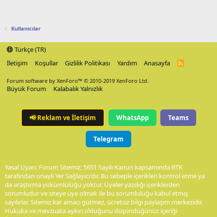
Kullanıcılar
Türkçe (TR)
İletişim
Koşullar
Gizlilik Politikası
Yardım
Anasayfa
R
S
S
Forum software by XenForo™
© 2010-2019 XenForo Ltd.
Büyük Forum
Kalabalık Yalnızlık
📢
Reklam ve İletişim
WhatsApp
Teams
Telegram
Yasal Uyarı: Forum Sitemiz; 5651 Sayılı Kanun kapsamında BTK
tarafından onaylı Yer Sağlayıcı'dır. Bu sebeple içerikleri kontrol etme ya
da araştırma yükümlülüğü yoktur. Üyeler yazdığı içeriklerden
sorumludur ve siteye üye olmak ile bu sorumluluğu kabul etmiş
sayılırlar. Sitemiz kar amacı gütmez, ücretsiz bilgi paylaşım merkezidir.
Hukuka ve mevzuata aykırı olduğunu düşündüğünüz içeriği