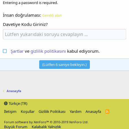
Entering a password is required.
İnsan doğrulaması
Gerekli alan
Davetiye Kodu Giriniz?
Şartlar
ve
gizlilik politikasını
kabul ediyorum.
(Lütfen
6
saniye bekleyin.)
Anasayfa
Türkçe (TR)
İletişim
Koşullar
Gizlilik Politikası
Yardım
Anasayfa
R
S
S
Forum software by XenForo™
© 2010-2019 XenForo Ltd.
Büyük Forum
Kalabalık Yalnızlık