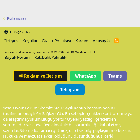
Kullanıcılar
Türkçe (TR)
İletişim
Koşullar
Gizlilik Politikası
Yardım
Anasayfa
R
S
S
Forum software by XenForo™
© 2010-2019 XenForo Ltd.
Büyük Forum
Kalabalık Yalnızlık
📢
Reklam ve İletişim
WhatsApp
Teams
Telegram
Yasal Uyarı: Forum Sitemiz; 5651 Sayılı Kanun kapsamında BTK
tarafından onaylı Yer Sağlayıcı'dır. Bu sebeple içerikleri kontrol etme ya
da araştırma yükümlülüğü yoktur. Üyeler yazdığı içeriklerden
sorumludur ve siteye üye olmak ile bu sorumluluğu kabul etmiş
sayılırlar. Sitemiz kar amacı gütmez, ücretsiz bilgi paylaşım merkezidir.
Hukuka ve mevzuata aykırı olduğunu düşündüğünüz içeriği