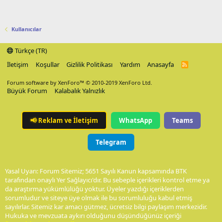
Kullanıcılar
Türkçe (TR)
İletişim
Koşullar
Gizlilik Politikası
Yardım
Anasayfa
R
S
S
Forum software by XenForo™
© 2010-2019 XenForo Ltd.
Büyük Forum
Kalabalık Yalnızlık
📢
Reklam ve İletişim
WhatsApp
Teams
Telegram
Yasal Uyarı: Forum Sitemiz; 5651 Sayılı Kanun kapsamında BTK
tarafından onaylı Yer Sağlayıcı'dır. Bu sebeple içerikleri kontrol etme ya
da araştırma yükümlülüğü yoktur. Üyeler yazdığı içeriklerden
sorumludur ve siteye üye olmak ile bu sorumluluğu kabul etmiş
sayılırlar. Sitemiz kar amacı gütmez, ücretsiz bilgi paylaşım merkezidir.
Hukuka ve mevzuata aykırı olduğunu düşündüğünüz içeriği