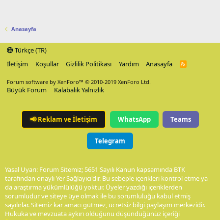
Anasayfa
Türkçe (TR)
İletişim
Koşullar
Gizlilik Politikası
Yardım
Anasayfa
R
S
S
Forum software by XenForo™
© 2010-2019 XenForo Ltd.
Büyük Forum
Kalabalık Yalnızlık
📢
Reklam ve İletişim
WhatsApp
Teams
Telegram
Yasal Uyarı: Forum Sitemiz; 5651 Sayılı Kanun kapsamında BTK
tarafından onaylı Yer Sağlayıcı'dır. Bu sebeple içerikleri kontrol etme ya
da araştırma yükümlülüğü yoktur. Üyeler yazdığı içeriklerden
sorumludur ve siteye üye olmak ile bu sorumluluğu kabul etmiş
sayılırlar. Sitemiz kar amacı gütmez, ücretsiz bilgi paylaşım merkezidir.
Hukuka ve mevzuata aykırı olduğunu düşündüğünüz içeriği